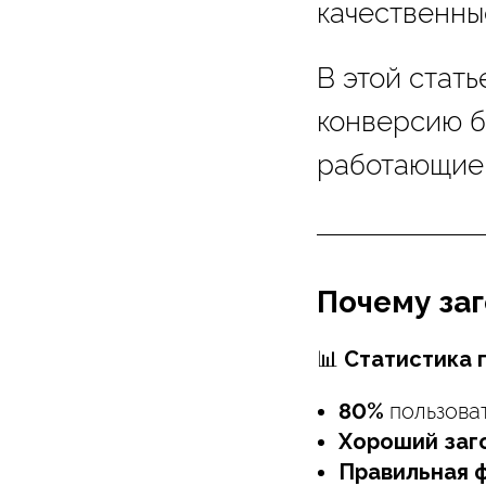
качественные
В этой стат
конверсию б
работающие 
Почему за
📊
Статистика г
80%
пользоват
Хороший заг
Правильная 