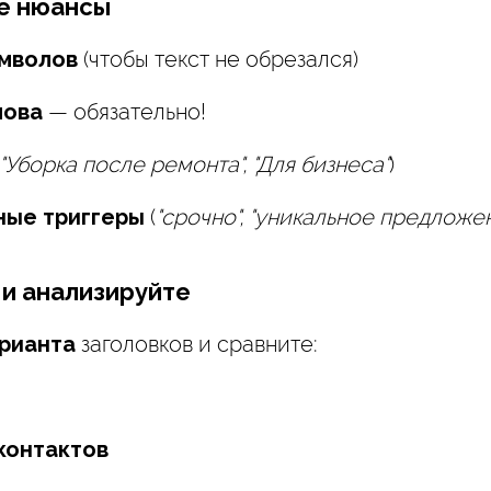
ие нюансы
имволов
(чтобы текст не обрезался)
лова
— обязательно!
"Уборка после ремонта", "Для бизнеса"
)
ные триггеры
(
"срочно", "уникальное предложен
 и анализируйте
арианта
заголовков и сравните:
контактов