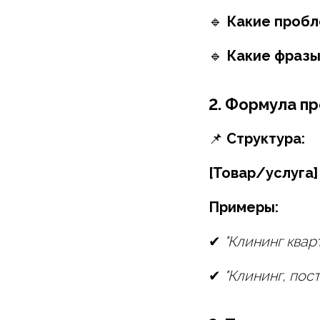
🔹
Какие пробл
🔹
Какие фразы
2. Формула п
📌
Структура:
[Товар/услуга]
Примеры:
✔
"Клининг квар
✔
"Клининг, пос