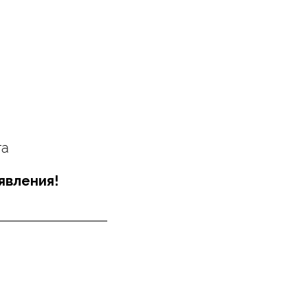
та
явления!