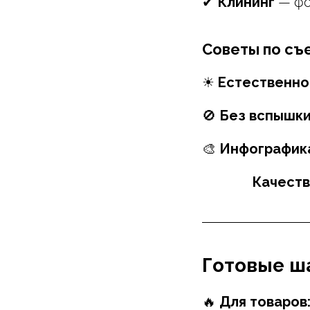
✔
Клининг
— фо
Советы по съ
☀
Естественн
🚫
Без вспышк
🎨
Инфографик
Качеств
Готовые ш
🔥
Для товаров