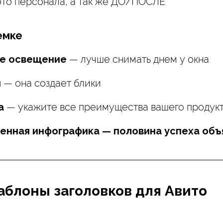
то персонала, а так же ДО/ПОСЛЕ
емке
ое освещение
— лучше снимать днем у окна
и
— она создает блики
а
— укажите все преимущества вашего продук
енная инфографика — половина успеха объ
аблоны заголовков для Авито
: