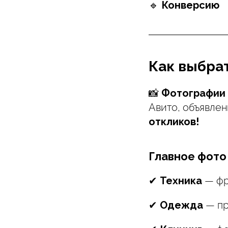
🔹
Конверсию
Как выбрат
📸
Фотографии 
Авито, объявле
откликов!
Главное фото
✔
Техника
— фр
✔
Одежда
— пр