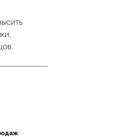
овысить
ки,
цов.
продаж
.