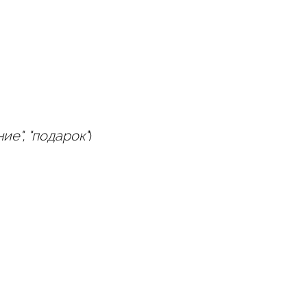
ие", "подарок"
)