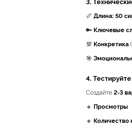
3. Техническ
📏
Длина:
50 с
🔑
Ключевые с
💯
Конкретика
(
🎯
Эмоциональ
4. Тестируйте
Создайте
2-3 в
🔹
Просмотры
🔹
Количество 