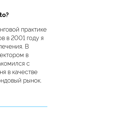
to?
инговой практике
в в 2001 году я
ечения. В
ектором в
акомился с
ня в качестве
ондовый рынок.