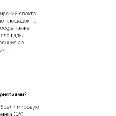
широкий спектр
до площадок по
oogle также,
 площадки,
ренция со
айн.
приятиями?
 обрели мировую
рынка C2C,