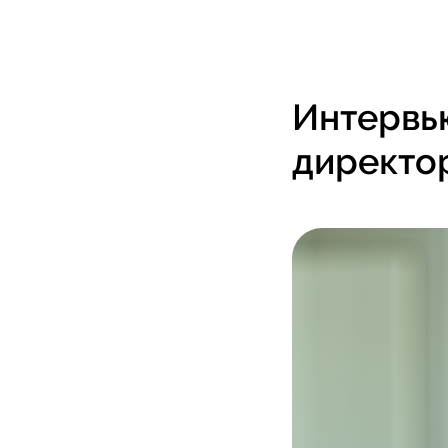
Интервь
директо