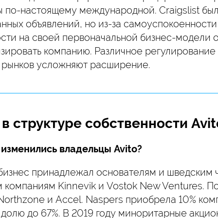
ы по-настоящему международной. Craigslist был
нных объявлений, но из-за самоуспокоенности
сти на своей первоначальной бизнес-модели о
зировать компанию. Различное регулирование 
рынков усложняют расширение.
в структуре собственности Avit
ы изменились владельцы Avito?
бизнес принадлежал основателям и шведским 
компаниям Kinnevik и Vostok New Ventures. П
orthzone и Accel. Naspers приобрела 10% комп
 долю до 67%. В 2019 году миноритарные акци