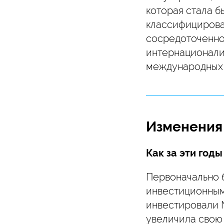
которая стала б
классифицирова
сосредоточенно
интернационали
международных 
Изменения 
Как за эти год
Первоначально 
инвестиционным 
инвестировали N
увеличила свою