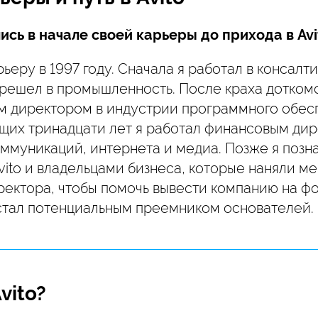
ись в начале своей карьеры до прихода в Avi
рьеру в 1997 году. Сначала я работал в консалт
решел в промышленность. После краха доткомо
м директором в индустрии программного обесп
щих тринадцати лет я работал финансовым дир
ммуникаций, интернета и медиа. Позже я позн
ito и владельцами бизнеса, которые наняли ме
ректора, чтобы помочь вывести компанию на ф
стал потенциальным преемником основателей.
vito?