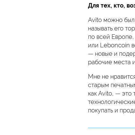
Для тех, кто, в
Avito можно был
называть его то
по всей Европе,
или Leboncoin в
— новые и поде
рабочие места и
Мне не нравитс
старым печатны
как Avito, — эт
технологически
покупать и прод