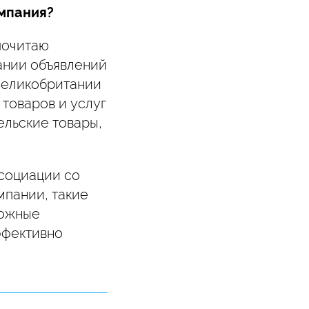
омпания?
дпочитаю
пании объявлений
 Великобритании
 товаров и услуг
льские товары,
ссоциации со
мпании, такие
ложные
ффективно