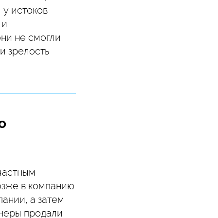
 у истоков
 и
ни не смогли
и зрелость
o
частным
озже в компанию
ании, а затем
онеры продали