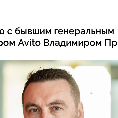
ю с бывшим генеральным
ром Avito Владимиром П