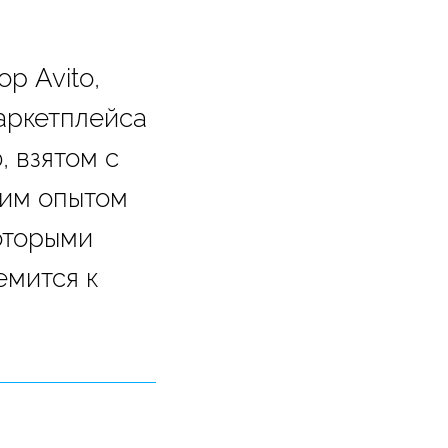
р Avito,
аркетплейса
, взятом с
оим опытом
которыми
емится к