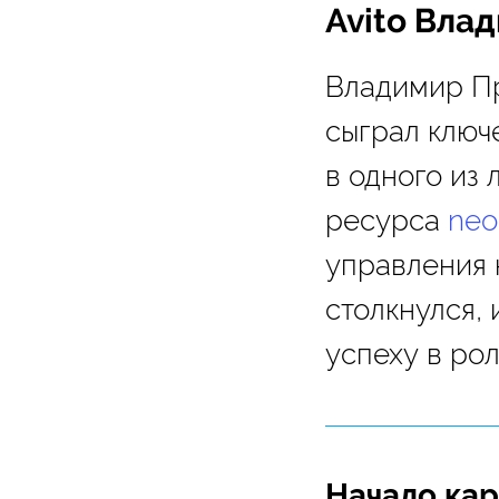
Avito Вла
Владимир Пр
сыграл ключ
в одного из 
ресурса
n
eo
управления 
столкнулся, 
успеху в ро
Начало кар