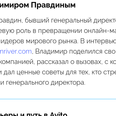
димиром Правдиным
авдин, бывший генеральный директо
евую роль в превращении онлайн-м
лидеров мирового рынка. В интервью
nriver.com
, Владимир поделился св
компанией, рассказал о вызовах, с 
и дал ценные советы для тех, кто стр
ли генерального директора.
ьеры и путь в Avito