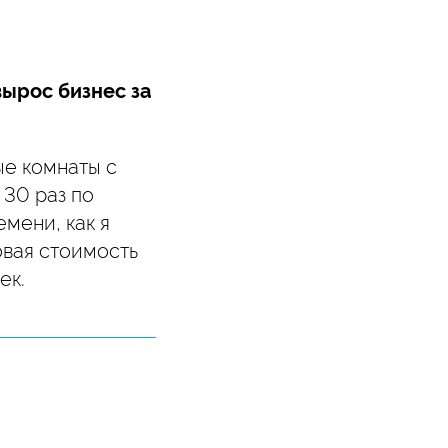
вырос бизнес за
ые комнаты с
 30 раз по
мени, как я
овая стоимость
ек.